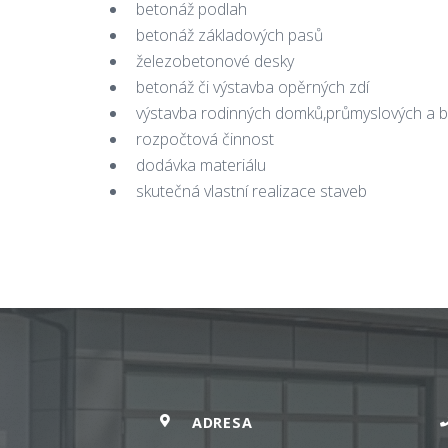
betonáž podlah
betonáž základových pasů
železobetonové desky
betonáž či výstavba opěrných zdí
výstavba rodinných domků,průmyslových a b
rozpočtová činnost
dodávka materiálu
skutečná vlastní realizace staveb
ADRESA